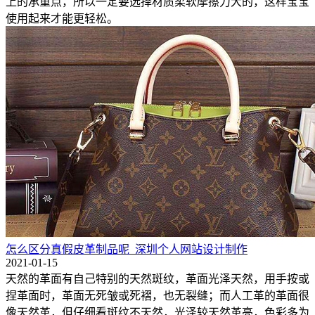
上的承重点，所以一定要选择材质柔软摩擦力大的，这样宝宝
使用起来才能更轻松。
怎么区分真假皮革制品呢_深圳个人网站设计制作
2021-01-15
天然的革面有自己特别的天然斑纹，革面光泽天然，用手按或
捏革面时，革面无死皱或死褶，也无裂缝；而人工革的革面很
像天然革，但仔细看斑纹不天然，光泽较天然革亮，色彩多为