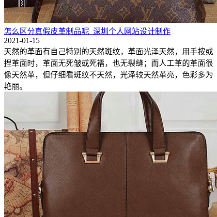
怎么区分真假皮革制品呢_深圳个人网站设计制作
2021-01-15
天然的革面有自己特别的天然斑纹，革面光泽天然，用手按或
捏革面时，革面无死皱或死褶，也无裂缝；而人工革的革面很
像天然革，但仔细看斑纹不天然，光泽较天然革亮，色彩多为
艳丽。