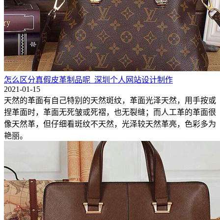
怎么区分真假皮革制品呢_深圳个人网站设计制作
2021-01-15
天然的革面有自己特别的天然斑纹，革面光泽天然，用手按或
捏革面时，革面无死皱或死褶，也无裂缝；而人工革的革面很
像天然革，但仔细看斑纹不天然，光泽较天然革亮，色彩多为
艳丽。