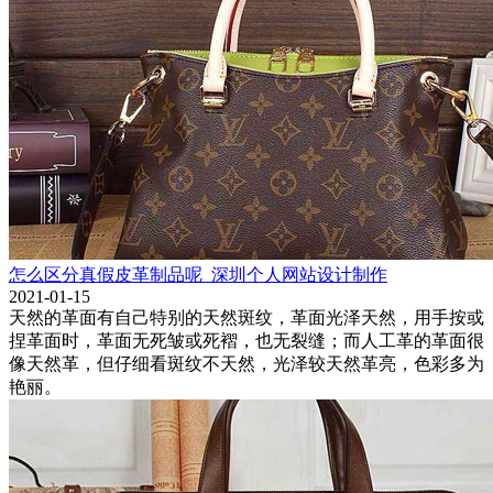
怎么区分真假皮革制品呢_深圳个人网站设计制作
2021-01-15
天然的革面有自己特别的天然斑纹，革面光泽天然，用手按或
捏革面时，革面无死皱或死褶，也无裂缝；而人工革的革面很
像天然革，但仔细看斑纹不天然，光泽较天然革亮，色彩多为
艳丽。