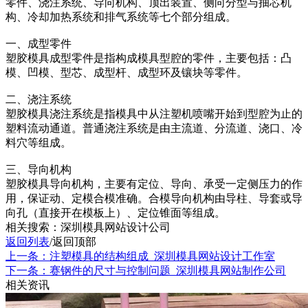
零件、浇注系统、导向机构、顶出装置、侧向分型与抽芯机
构、冷却加热系统和排气系统等七个部分组成。
一、成型零件
塑胶模具成型零件是指构成模具型腔的零件，主要包括：凸
模、凹模、型芯、成型杆、成型环及镶块等零件。
二、浇注系统
塑胶模具浇注系统是指模具中从注塑机喷嘴开始到型腔为止的
塑料流动通道。普通浇注系统是由主流道、分流道、浇口、冷
料穴等组成。
三、导向机构
塑胶模具导向机构，主要有定位、导向、承受一定侧压力的作
用，保证动、定模合模准确。合模导向机构由导柱、导套或导
向孔（直接开在模板上）、定位锥面等组成。
相关搜索：深圳模具网站设计公司
返回列表
/
返回顶部
上一条：注塑模具的结构组成_深圳模具网站设计工作室
下一条：赛钢件的尺寸与控制问题_深圳模具网站制作公司
相关资讯