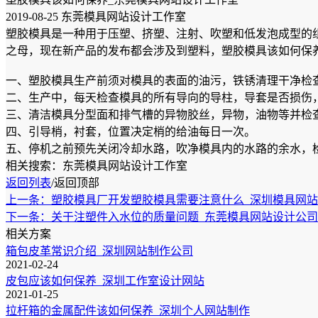
2019-08-25 东莞模具网站设计工作室
塑胶模具是一种用于压塑、挤塑、注射、吹塑和低发泡成型的
之母，现在新产品的发布都会涉及到塑料，塑胶模具该如何保
一、塑胶模具生产前须对模具的表面的油污，铁锈清理干净检
二、生产中，每天检查模具的所有导向的导柱，导套是否损伤
三、清洁模具分型面和排气槽的异物胶丝，异物，油物等并检
四、引导梢，衬套，位置决定梢的给油每日一次。
五、停机之前预先关闭冷却水路，吹净模具内的水路的余水，
相关搜索：东莞模具网站设计工作室
返回列表
/
返回顶部
上一条：塑胶模具厂开发塑胶模具需要注意什么_深圳模具网
下一条：关于注塑件入水位的质量问题_东莞模具网站设计公司
相关方案
箱包皮革常识介绍_深圳网站制作公司
2021-02-24
皮包应该如何保养_深圳工作室设计网站
2021-01-25
拉杆箱的金属配件该如何保养_深圳个人网站制作