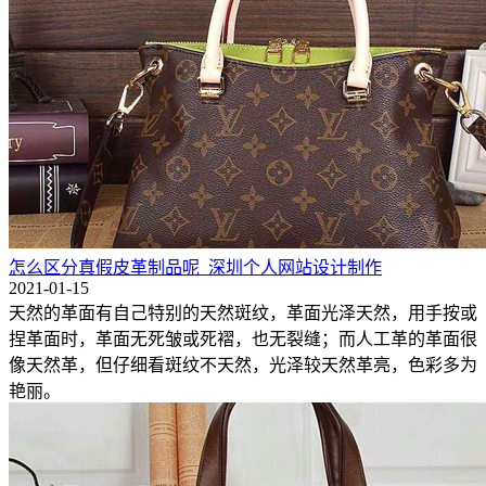
怎么区分真假皮革制品呢_深圳个人网站设计制作
2021-01-15
天然的革面有自己特别的天然斑纹，革面光泽天然，用手按或
捏革面时，革面无死皱或死褶，也无裂缝；而人工革的革面很
像天然革，但仔细看斑纹不天然，光泽较天然革亮，色彩多为
艳丽。